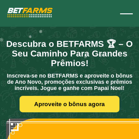
❄
❄
❄
❄
❄
❄
Descubra o BETFARMS 🏆 – O
❄
❄
❄
Seu Caminho Para Grandes
Prêmios!
❄
❄
Inscreva-se no BETFARMS e aproveite o bônus
de Ano Novo, promoções exclusivas e prêmios
incríveis. Jogue e ganhe com Papai Noel!
Aproveite o bônus agora