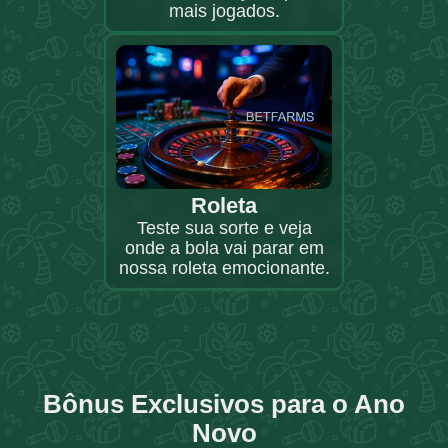
mais jogados.
Roleta
Teste sua sorte e veja
onde a bola vai parar em
nossa roleta emocionante.
Bônus Exclusivos para o Ano
Novo