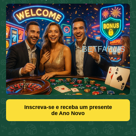
Inscreva-se e receba um presente
de Ano Novo