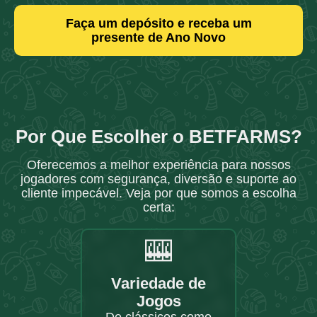
Faça um depósito e receba um
presente de Ano Novo
Por Que Escolher o BETFARMS?
Oferecemos a melhor experiência para nossos
jogadores com segurança, diversão e suporte ao
cliente impecável. Veja por que somos a escolha
certa:
🎰
Variedade de
Jogos